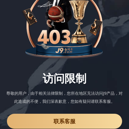
访问限制
尊敬的用户，由于相关法律限制，您所在地区无法访问J9产品，对
此造成的不便，我们深表歉意，您如有疑问请联系客服。
联系客服