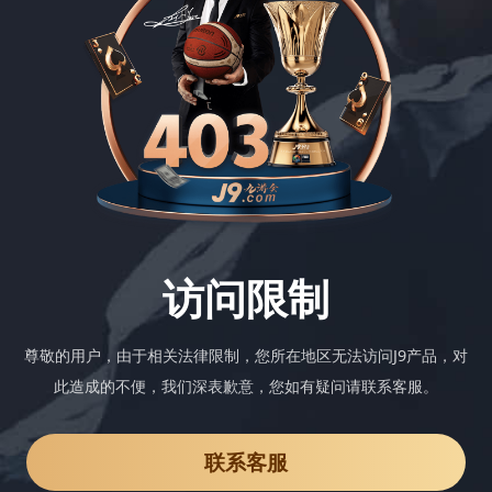
访问限制
尊敬的用户，由于相关法律限制，您所在地区无法访问J9产品，对
此造成的不便，我们深表歉意，您如有疑问请联系客服。
联系客服