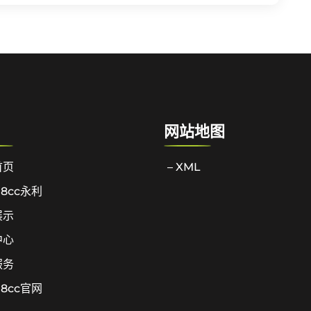
网站地图
首页
– XML
l8cc永利
展示
中心
服务
l8cc官网