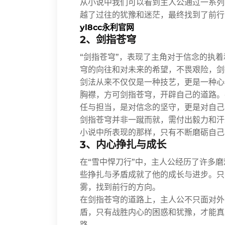
从小说中我们可以看到主人公通过一系列
越了过往的犹豫和迷茫，最终找到了前行
yl8cc永利官网
2、剑指苍穹
“剑指苍穹”，表现了主角对于信念的执
穹的向往和对未来的希望，不畏艰险，剑
剑法从来不仅仅是一种技艺，更是一种心
胸襟，方可剑指苍穹，开辟自己的道路。
任与担当，是对信念的坚守，更是对自己
剑指苍穹并非一蹴而就，需付出毅力和汗
小说中所表现的那样，只有不断磨砺自己
3、内心挣扎与成长
在“雪中悍刀行”中，主人公经历了许多
些挣扎与矛盾成就了他的成长与进步。只
雾，找到前行的方向。
在剑指苍穹的道路上，主人公不只面对外
盾，只有战胜内心的困惑和犹豫，才能真
路。