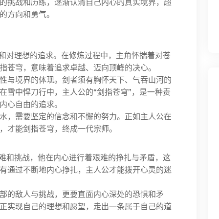
的挑战和历练，逐渐认清自己内心的真实境界，超
的方向和勇气。
着和对理想的追求。在修炼过程中，主角怀揣着对苍
指苍穹，意味着追求卓越、迈向顶峰的决心。
性与境界的体现。剑者须有胸怀天下、气吞山河的
在雪中悍刀行中，主人公的“剑指苍穹”，是一种责
内心自由的追求。
水，需要坚定的信念和不懈的努力。正如主人公在
，才能剑指苍穹，终成一代宗师。
磨难和挑战，他在内心进行着艰难的挣扎与矛盾，这
有通过不断地内心挣扎，主人公才能拨开心灵的迷
部的敌人与挑战，更要直面内心深处的恐惧和矛
正实现自己的理想和愿望，走出一条属于自己的道